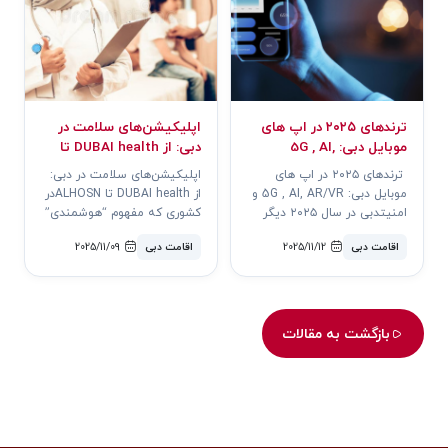
ترندهای ۲۰۲۵ در اپ های
اپلیکیشن‌های سلامت در
موبایل دبی: 5G , AI,
دبی: از DUBAI health تا
AR/VR و امنیت
ALHOSN
ترندهای ۲۰۲۵ در اپ های
اپلیکیشن‌های سلامت در دبی:
موبایل دبی: 5G , AI, AR/VR و
از DUBAI health تا ALHOSNدر
امنیتدبی در سال ۲۰۲۵ دیگر
کشوری که مفهوم “هوشمندی”
صرفاً شهری پیشرفته نیست؛
دیگر شعار نیست، بلکه بخش
اقامت دبی
2025/11/12
اقامت دبی
2025/11/09
یک آزم..
جدایی..
بازگشت به مقالات