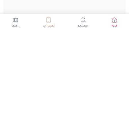
خانه
جستجو
نصب اپ
راهنما
دانلود اپلیکیشن StepInway
تجربه بهتر با اپلیکیشن موبایل
GET IT ON
DOWNLOAD ON THE
Google Play
App Store