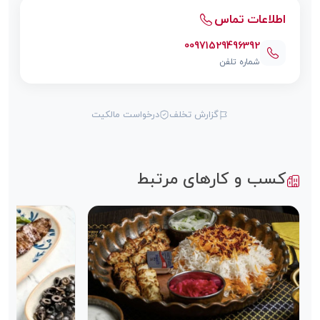
اطلاعات تماس
00971529496392
شماره تلفن
گزارش تخلف
درخواست مالکیت
کسب و کارهای مرتبط