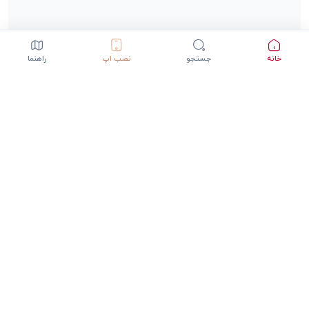
خانه
جستجو
نصب اپ
راهنما
دانلود اپلیکیشن StepInway
تجربه بهتر با اپلیکیشن موبایل
GET IT ON
DOWNLOAD ON THE
Google Play
App Store